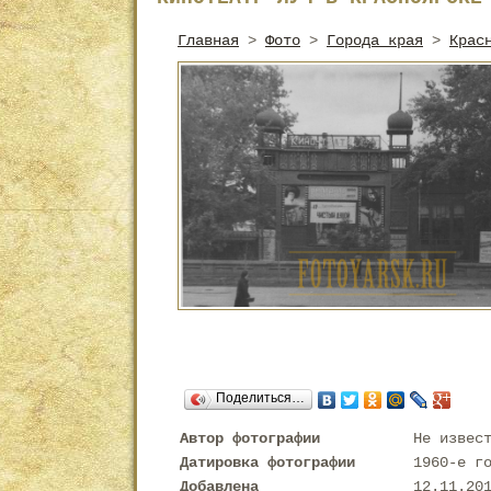
Главная
>
Фото
>
Города края
>
Крас
Поделиться…
Автор фотографии
Не извес
Датировка фотографии
1960-е г
Добавлена
12.11.20