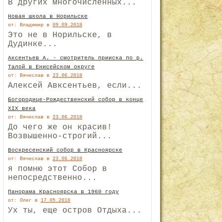
В других многочисленных...
Новая школа в Норильске
от: Владимир
в
09.09.2018
Это не в Норильске, в
Дудинке...
Аксентьев А. - смотритель прииска по р.
Талой в Енисейском округе
от: Вячеслав
в
23.06.2018
Алексей Авксентьев, если...
Богородице-Рождественский собор в конце
XIX века
от: Вячеслав
в
23.06.2018
До чего же он красив!
Возвышенно-строгий...
Воскресенский собор в Красноярске
от: Вячеслав
в
23.06.2018
я помню этот Собор в
непосредственно...
Панорама Красноярска в 1960 году
от: Олег
в
17.05.2018
Ух ты, еще остров Отдыха...