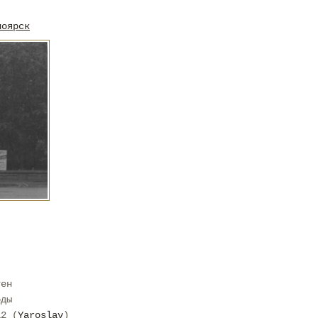
ноярск
тен
оды
12 (
Yaroslav
)