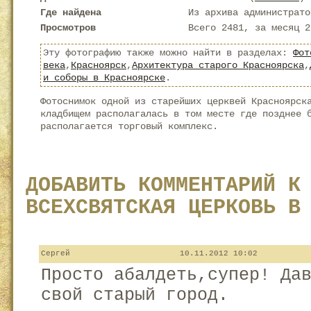
Где найдена
Из архива администрато
Просмотров
Всего 2481, за месяц 2
Эту фотографию также можно найти в разделах:
Фот
века
,
Красноярск
,
Архитектура старого Красноярска
,
и соборы в Красноярске
.
Фотоснимок одной из старейших церквей Красноярск
кладбищем располагалась в том месте где позднее 
располагается торговый комплекс.
ДОБАВИТЬ КОММЕНТАРИЙ К
ВСЕХСВЯТСКАЯ ЦЕРКОВЬ В
Сергей
10.11.2012 10:02
Просто абалдеть,супер! Да
свой старый город.