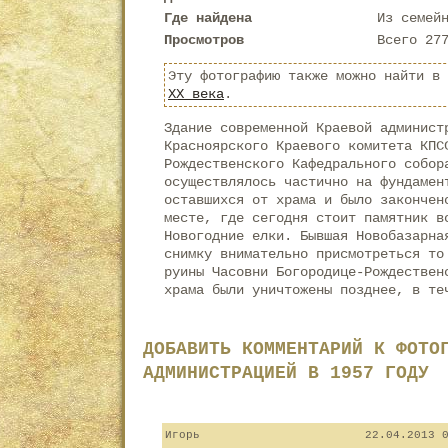
Где найдена
Из семей
Просмотров
Всего 27
Эту фотографию также можно найти в
XX века
.
Здание современной Краевой админист
Красноярского Краевого комитета КПС
Рождественского Кафедрального собор
осуществлялось частично на фундамен
оставшихся от храма и было закончен
месте, где сегодня стоит памятник в
Новогодние елки. Бывшая Новобазарна
снимку внимательно присмотреться то
руины Часовни Богородице-Рождествен
храма были уничтожены позднее, в те
ДОБАВИТЬ КОММЕНТАРИЙ К ФОТО
АДМИНИСТРАЦИЕЙ В 1957 ГОДУ
Игорь
22.04.2013 