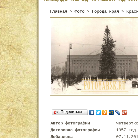
Главная
>
Фото
>
Города края
>
Крас
Поделиться…
Автор фотографии
Четвертк
Датировка фотографии
1957 год
Добавлена
07.11.20