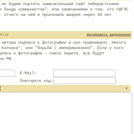
 не будем портить замечательный сайт либерастскими
ю банды коммунистов", или замечаниями о том, что СШГЭС
, отчего на ней и произошла авария через 30 лет
10:12
Цитировать выделенное
 автора подписи к фотографии и оно правомерно. Никого
 Колчака", или "борьба с империализмом". Если у кого
дписи к фотографии - смело пишите, все будет
ны РФ.
E-Mail:
Повторите код: