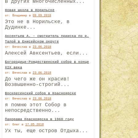
В других многочисленных...
Новая школа в Норильске
от: Владимир
в
09.09.2018
Это не в Норильске, в
Дудинке...
Аксентьев А. - смотритель прииска по р.
Талой в Енисейском округе
от: Вячеслав
в
23.06.2018
Алексей Авксентьев, если...
Богородице-Рождественский собор в конце
XIX века
от: Вячеслав
в
23.06.2018
До чего же он красив!
Возвышенно-строгий...
Воскресенский собор в Красноярске
от: Вячеслав
в
23.06.2018
я помню этот Собор в
непосредственно...
Панорама Красноярска в 1960 году
от: Олег
в
17.05.2018
Ух ты, еще остров Отдыха...