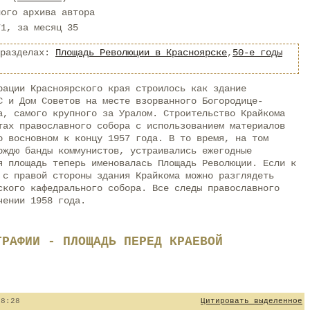
ного архива автора
71, за месяц 35
 разделах:
Площадь Революции в Красноярске
,
50-е годы
рации Красноярского края строилось как здание
С и Дом Советов на месте взорванного Богородице-
а, самого крупного за Уралом. Строительство Крайкома
тах православного собора с использованием материалов
о восновном к концу 1957 года. В то время, на том
ождю банды коммунистов, устраивались ежегодные
я площадь теперь именовалась Площадь Революции. Если к
 с правой стороны здания Крайкома можно разглядеть
ского кафедрального собора. Все следы православного
чении 1958 года.
ГРАФИИ - ПЛОЩАДЬ ПЕРЕД КРАЕВОЙ
08:28
Цитировать выделенное