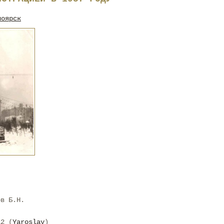
ноярск
ов Б.Н.
12 (
Yaroslav
)