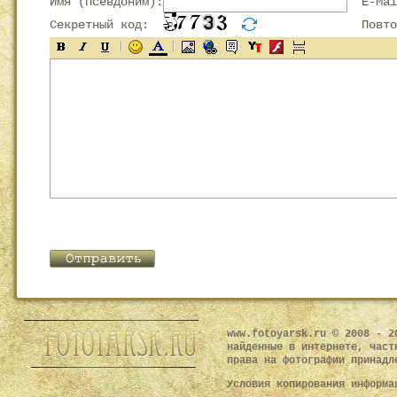
Имя (Псевдоним):
E-Mai
Секретный код:
Повтор
www.fotoyarsk.ru © 2008 - 2
найденные в интернете, част
права на фотографии принадл
Условия копирования информ