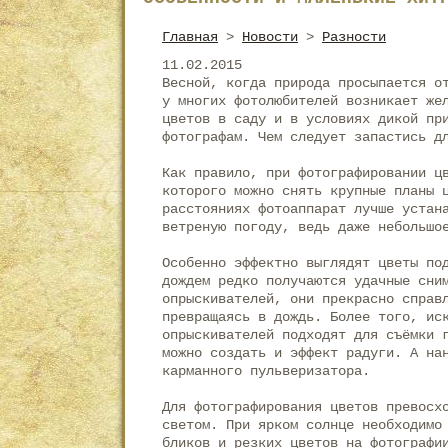
Главная
>
Новости
>
Разности
11.02.2015
Весной, когда природа просыпается о
у многих фотолюбителей возникает же
цветов в саду и в условиях дикой пр
фотографам. Чем следует запастись д
Как правило, при фотографировании ц
которого можно снять крупные планы 
расстояниях фотоаппарат лучше устан
ветреную погоду, ведь даже небольшо
Особенно эффектно выглядят цветы по
дождем редко получаются удачные сни
опрыскивателей, они прекрасно справ
превращаясь в дождь. Более того, ис
опрыскивателей подходят для съёмки 
можно создать и эффект радуги. А на
карманного пульверизатора.
Для фотографирования цветов превосх
светом. При ярком солнце необходимо
бликов и резких цветов на фотографи