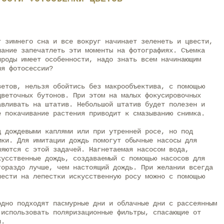
т зимнего сна и все вокруг начинает зеленеть и цвести,
лание запечатлеть эти моменты на фотографиях. Съемка
ироды имеет особенности, надо знать всем начинающим
ля фотосессии?
ветов, нельзя обойтись без макрообъектива, с помощью
цветочных бутонов. При этом на малых фокусировочных
авливать на штатив. Небольшой штатив будет полезен и
е покачивание растения приводит к смазыванию снимка.
д дождевыми каплями или при утренней росе, но под
мки. Для имитации дождь помогут обычные насосы для
ляются с этой задачей. Нагнетаемая насосом вода,
кусственные дождь, создаваемый с помощью насосов для
гораздо лучше, чем настоящий дождь. При желании всегда
нести на лепестки искусственную росу можно с помощью
одно подходят пасмурные дни и облачные дни с рассеянным
 использовать поляризационные фильтры, спасающие от
и.