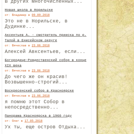
В других многочисленных...
Новая школа в Норильске
от: Владимир
в
09.09.2018
Это не в Норильске, в
Дудинке...
Аксентьев А. - смотритель прииска по р.
Талой в Енисейском округе
от: Вячеслав
в
23.06.2018
Алексей Авксентьев, если...
Богородице-Рождественский собор в конце
XIX века
от: Вячеслав
в
23.06.2018
До чего же он красив!
Возвышенно-строгий...
Воскресенский собор в Красноярске
от: Вячеслав
в
23.06.2018
я помню этот Собор в
непосредственно...
Панорама Красноярска в 1960 году
от: Олег
в
17.05.2018
Ух ты, еще остров Отдыха...