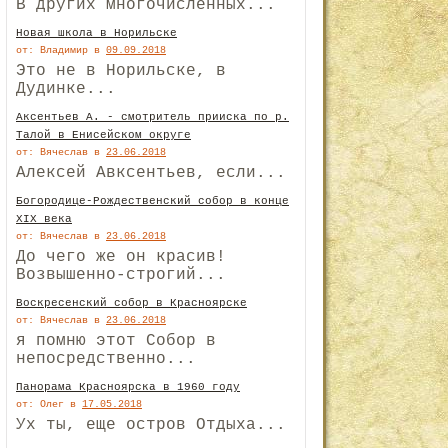
В других многочисленных...
Новая школа в Норильске
от: Владимир
в
09.09.2018
Это не в Норильске, в
Дудинке...
Аксентьев А. - смотритель прииска по р.
Талой в Енисейском округе
от: Вячеслав
в
23.06.2018
Алексей Авксентьев, если...
Богородице-Рождественский собор в конце
XIX века
от: Вячеслав
в
23.06.2018
До чего же он красив!
Возвышенно-строгий...
Воскресенский собор в Красноярске
от: Вячеслав
в
23.06.2018
я помню этот Собор в
непосредственно...
Панорама Красноярска в 1960 году
от: Олег
в
17.05.2018
Ух ты, еще остров Отдыха...