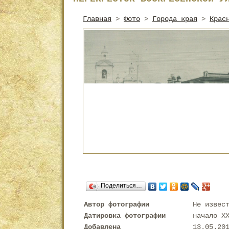
Главная
>
Фото
>
Города края
>
Крас
Поделиться…
Автор фотографии
Не извес
Датировка фотографии
начало X
Добавлена
13.05.20