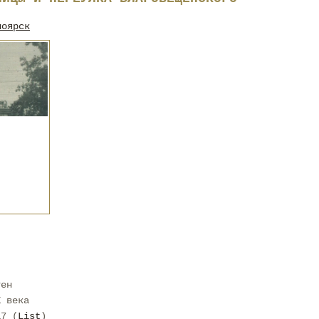
ноярск
тен
X века
17 (
List
)