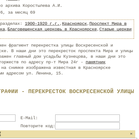
го архива Коростылева А.И.
76, за месяц 69
 разделах:
1900-1920 г.г.
,
Красноярск
,
Проспект Мира в
ка
,
Благовещенская церковь в Красноярске
,
Старые церкви
жен фрагмент перекрестка улицы Воскресенской и
ске. В наши дни это перекресток проспекта Мира и улицы
ражен главный дом усадьбы Кузнецова, в наши дни это
 торжеств по адресу пр-т Мира 24г -
памятник
 на снимке изображена известная в Красноярске
ым адресом ул. Ленина, 15.
ГРАФИИ - ПЕРЕКРЕСТОК ВОСКРЕСЕНСКОЙ УЛИЦЫ
E-Mail:
Повторите код: