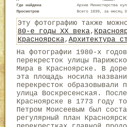
Где найдена
Архив Министерства кул
Просмотров
Всего 1839, за месяц 3
Эту фотографию также можн
80-е годы XX века
,
Красноя
Красноярска
,
Архитектура с
На фотографии 1980-х годов
перекресток улицы Парижско
Мира в Красноярске. В дор
эта площадь носила названи
перекресток образовывали 
улица Воскресенская. После
Красноярске в 1773 году т
Петром Моисеевым был соста
регулярный план Красноярск
перекрестках главной продо