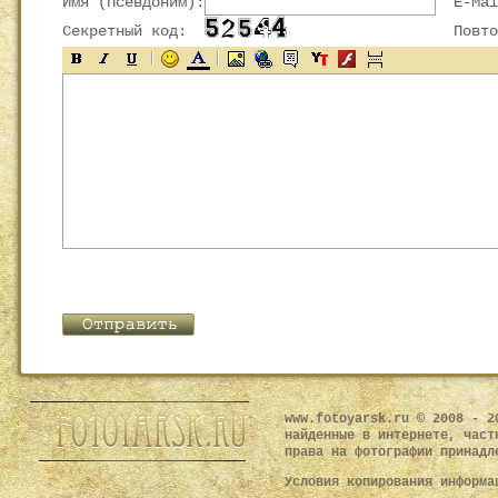
Имя (Псевдоним):
E-Mai
Секретный код:
Повтор
www.fotoyarsk.ru © 2008 - 2
найденные в интернете, част
права на фотографии принадл
Условия копирования информ